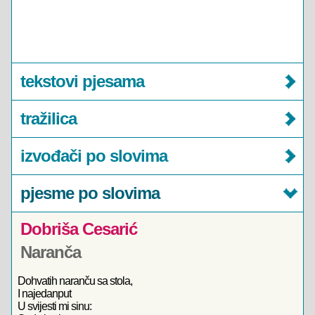
tekstovi pjesama
tražilica
izvođači po slovima
pjesme po slovima
Dobriša Cesarić
Naranča
Dohvatih naranču sa stola,
I najedanput
U svijesti mi sinu: