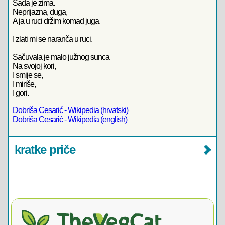
Sada je zima.
Neprijazna, duga,
A ja u ruci držim komad juga.
I zlati mi se naranča u ruci.
Sačuvala je malo južnog sunca
Na svojoj kori,
I smije se,
I miriše,
I gori.
Dobriša Cesarić - Wikipedia (hrvatski)
Dobriša Cesarić - Wikipedia (english)
kratke priče