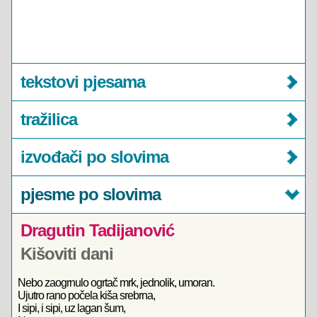
tekstovi pjesama
tražilica
izvođači po slovima
pjesme po slovima
Dragutin Tadijanović
Kišoviti dani
Nebo zaogrnulo ogrtač mrk, jednolik, umoran.
Ujutro rano počela kiša srebrna,
I sipi, i sipi, uz lagan šum,