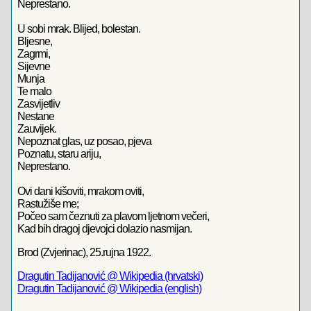
Neprestano.
U sobi mrak. Blijed, bolestan.
Bljesne,
Zagrmi,
Sijevne
Munja
Te malo
Zasvijetliv
Nestane
Zauvijek.
Nepoznat glas, uz posao, pjeva
Poznatu, staru ariju,
Neprestano.
Ovi dani kišoviti, mrakom oviti,
Rastužiše me;
Počeo sam čeznuti za plavom ljetnom večeri,
Kad bih dragoj djevojci dolazio nasmijan.
Brod (Zvjerinac), 25.rujna 1922.
Dragutin Tadijanović @ Wikipedia (hrvatski)
Dragutin Tadijanović @ Wikipedia (english)