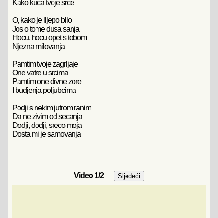
Kako kuca tvoje srce
O, kako je lijepo bilo
Jos o tome dusa sanja
Hocu, hocu opet s tobom
Njezna milovanja
Pamtim tvoje zagrljaje
One vatre u srcima
Pamtim one divne zore
I budjenja poljubcima
Podji s nekim jutrom ranim
Da ne zivim od secanja
Dodji, dodji, sreco moja
Dosta mi je samovanja
Video
1
/2