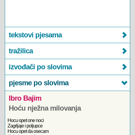
tekstovi pjesama
tražilica
izvođači po slovima
pjesme po slovima
Ibro Bajim
Hoću nježna milovanja
Hocu opet one noci
Zagrljaje i poljupce
Hocu opet da osecam