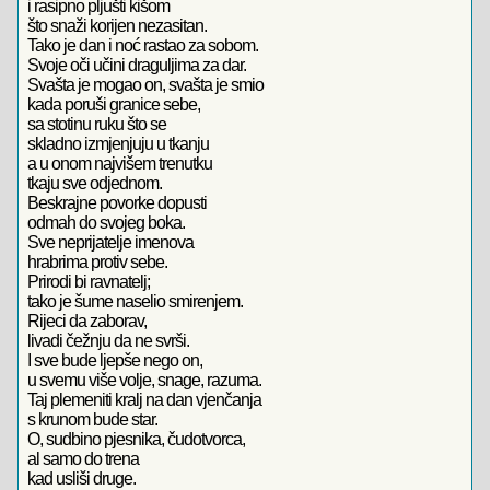
i rasipno pljušti kišom
što snaži korijen nezasitan.
Tako je dan i noć rastao za sobom.
Svoje oči učini draguljima za dar.
Svašta je mogao on, svašta je smio
kada poruši granice sebe,
sa stotinu ruku što se
skladno izmjenjuju u tkanju
a u onom najvišem trenutku
tkaju sve odjednom.
Beskrajne povorke dopusti
odmah do svojeg boka.
Sve neprijatelje imenova
hrabrima protiv sebe.
Prirodi bi ravnatelj;
tako je šume naselio smirenjem.
Rijeci da zaborav,
livadi čežnju da ne svrši.
I sve bude ljepše nego on,
u svemu više volje, snage, razuma.
Taj plemeniti kralj na dan vjenčanja
s krunom bude star.
O, sudbino pjesnika, čudotvorca,
al samo do trena
kad usliši druge.