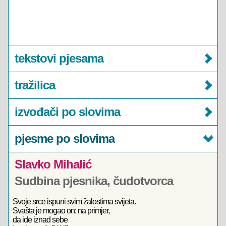
tekstovi pjesama
tražilica
izvođači po slovima
pjesme po slovima
Slavko Mihalić
Sudbina pjesnika, čudotvorca
Svoje srce ispuni svim žalostima svijeta.
Svašta je mogao on: na primjer,
da ide iznad sebe