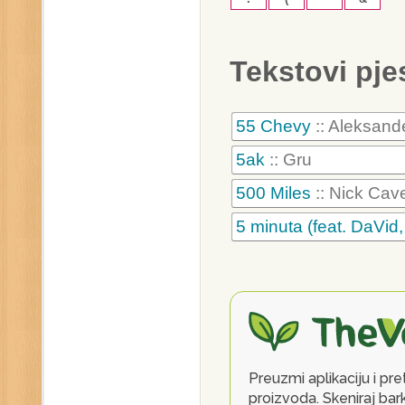
Tekstovi pj
55 Chevy
:: Aleksan
5ak
:: Gru
500 Miles
:: Nick Ca
5 minuta (feat. DaVid