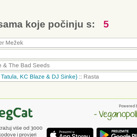
esama koje počinju s:
5
der Mežek
ve & The Bad Seeds
, Tatula, KC Blaze & DJ Sinke)
:: Rasta