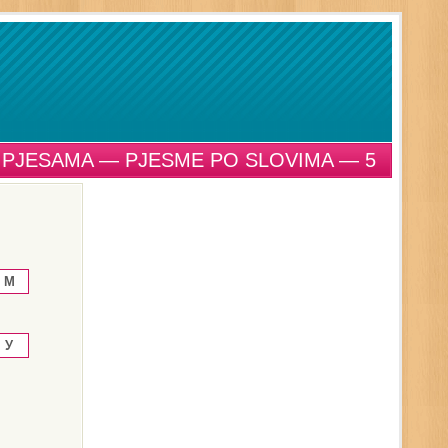
 PJESAMA — PJESME PO SLOVIMA — 5
M
У