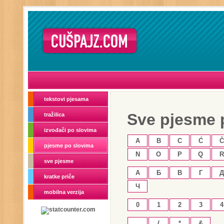
tekstovi pjesama
Sve pjesme 
tražilica
izvođači po slovima
A
B
C
Ć
Č
pjesme po slovima
N
O
P
Q
R
sve pjesme
А
Б
В
Г
Д
kratke priče
Ч
mobilna verzija
0
1
2
3
4
.
(
*
&