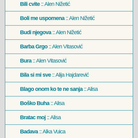
Bili cvite
:: Alen Nižetić
Boli me uspomena
:: Alen Nižetić
Budi njegova
:: Alen Nižetić
Barba Grgo
:: Alen Vitasović
Bura
:: Alen Vitasović
Bila si mi sve
:: Alija Hajdarević
Blago onom ko te ne sanja
:: Alisa
Boško Buha
:: Alisa
Bratac moj
:: Alisa
Badava
:: Alka Vuica