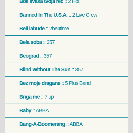
Boli svaka tvoja reč
:: 2 Hot
Banned In The U.S.A.
:: 2 Live Crew
Beli labude
:: 2be4time
Bela soba
:: 357
Beograd
:: 357
Blind Without The Sun
:: 357
Bez moje dragane
:: 5 Plus Band
Briga me
:: 7 up
Baby
:: ABBA
Bang-A-Boomerang
:: ABBA