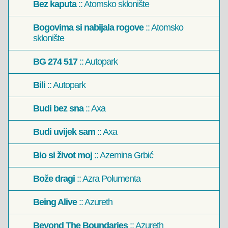
Bez kaputa
:: Atomsko sklonište
Bogovima si nabijala rogove
:: Atomsko
sklonište
BG 274 517
:: Autopark
Bili
:: Autopark
Budi bez sna
:: Axa
Budi uvijek sam
:: Axa
Bio si život moj
:: Azemina Grbić
Bože dragi
:: Azra Polumenta
Being Alive
:: Azureth
Beyond The Boundaries
:: Azureth