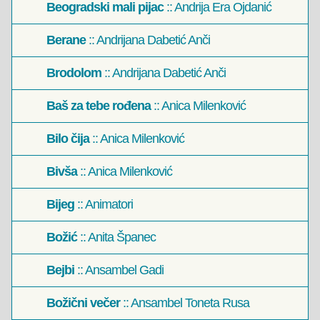
Beogradski mali pijac
:: Andrija Era Ojdanić
Berane
:: Andrijana Dabetić Anči
Brodolom
:: Andrijana Dabetić Anči
Baš za tebe rođena
:: Anica Milenković
Bilo čija
:: Anica Milenković
Bivša
:: Anica Milenković
Bijeg
:: Animatori
Božić
:: Anita Španec
Bejbi
:: Ansambel Gadi
Božični večer
:: Ansambel Toneta Rusa