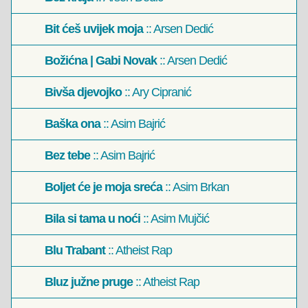
Bit ćeš uvijek moja
:: Arsen Dedić
Božićna | Gabi Novak
:: Arsen Dedić
Bivša djevojko
:: Ary Cipranić
Baška ona
:: Asim Bajrić
Bez tebe
:: Asim Bajrić
Boljet će je moja sreća
:: Asim Brkan
Bila si tama u noći
:: Asim Mujčić
Blu Trabant
:: Atheist Rap
Bluz južne pruge
:: Atheist Rap