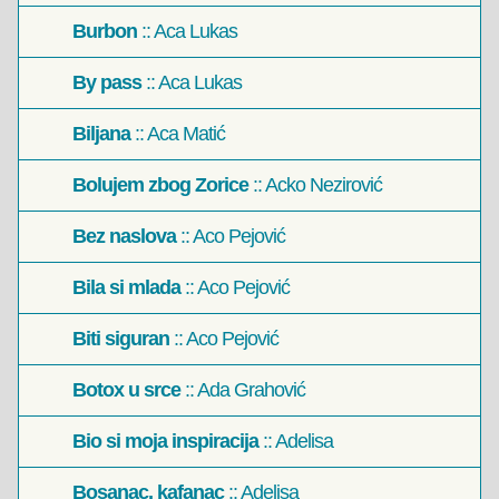
Burbon
:: Aca Lukas
By pass
:: Aca Lukas
Biljana
:: Aca Matić
Bolujem zbog Zorice
:: Acko Nezirović
Bez naslova
:: Aco Pejović
Bila si mlada
:: Aco Pejović
Biti siguran
:: Aco Pejović
Botox u srce
:: Ada Grahović
Bio si moja inspiracija
:: Adelisa
Bosanac, kafanac
:: Adelisa