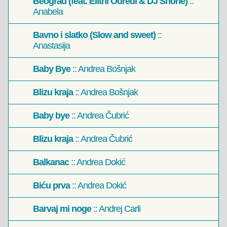
Beograd (feat. Elitni Odredi & DJ Shone)
::
Anabela
Bavno i slatko (Slow and sweet)
::
Anastasija
Baby Bye
:: Andrea Bošnjak
Blizu kraja
:: Andrea Bošnjak
Baby bye
:: Andrea Čubrić
Blizu kraja
:: Andrea Čubrić
Balkanac
:: Andrea Dokić
Biću prva
:: Andrea Dokić
Barvaj mi noge
:: Andrej Carli