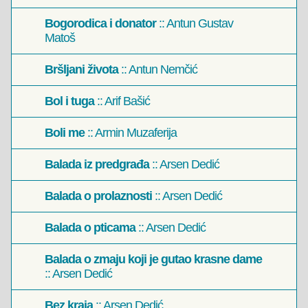
Bogorodica i donator
:: Antun Gustav
Matoš
Bršljani života
:: Antun Nemčić
Bol i tuga
:: Arif Bašić
Boli me
:: Armin Muzaferija
Balada iz predgrađa
:: Arsen Dedić
Balada o prolaznosti
:: Arsen Dedić
Balada o pticama
:: Arsen Dedić
Balada o zmaju koji je gutao krasne dame
:: Arsen Dedić
Bez kraja
:: Arsen Dedić