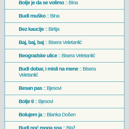
Bolje je da se volimo
:: Bina
Budi muško
:: Bina
Bez kaucije
:: Birtija
Baj, baj, baj
:: Bisera Veletanlić
Beogradske ulice
:: Bisera Veletanlić
Budi dobar, i misli na mene
:: Bisera
Veletanlić
Besan pas
:: Bjesovi
Bolje ti
:: Bjesovi
Bolujem ja
:: Blanka Došen
Budi noć moga sna
:: Blaž