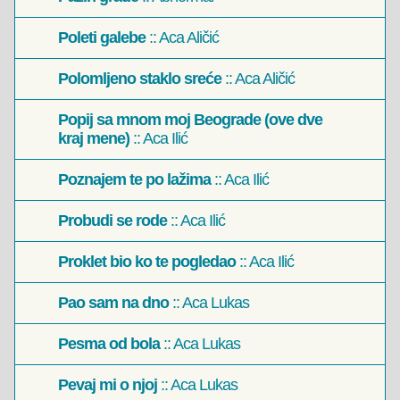
Poleti galebe
:: Aca Aličić
Polomljeno staklo sreće
:: Aca Aličić
Popij sa mnom moj Beograde (ove dve
kraj mene)
:: Aca Ilić
Poznajem te po lažima
:: Aca Ilić
Probudi se rode
:: Aca Ilić
Proklet bio ko te pogledao
:: Aca Ilić
Pao sam na dno
:: Aca Lukas
Pesma od bola
:: Aca Lukas
Pevaj mi o njoj
:: Aca Lukas