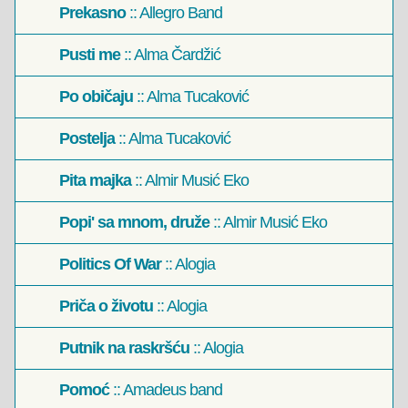
Prekasno
:: Allegro Band
Pusti me
:: Alma Čardžić
Po običaju
:: Alma Tucaković
Postelja
:: Alma Tucaković
Pita majka
:: Almir Musić Eko
Popi' sa mnom, druže
:: Almir Musić Eko
Politics Of War
:: Alogia
Priča o životu
:: Alogia
Putnik na raskršću
:: Alogia
Pomoć
:: Amadeus band