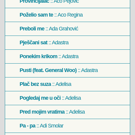
Provincijalac
:: Aco Pejović
Poželio sam te
:: Aco Regina
Preboli me
:: Ada Grahović
Pješčani sat
:: Adastra
Ponekim krikom
:: Adastra
Pusti (feat. General Woo)
:: Adastra
Plač bez suza
:: Adelisa
Pogledaj me u oči
:: Adelisa
Pred mojim vratima
:: Adelisa
Pa - pa
:: Adi Smolar