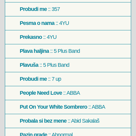
Probudi me
:: 357
Pesma o nama
:: 4YU
Prekasno
:: 4YU
Plava haljina
:: 5 Plus Band
Plavuša
:: 5 Plus Band
Probudi me
:: 7 up
People Need Love
:: ABBA
Put On Your White Sombrero
:: ABBA
Probala si bez mene
:: Abid Sakalaš
Pazin grade
:: Abnormal