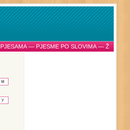
 PJESAMA — PJESME PO SLOVIMA — Ž
M
У