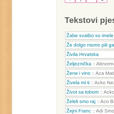
Tekstovi pj
Žabe svatbo so imele
Že dolgo nismo pili g
Živila Hrvatska
Željeznička
:: Abnorm
Žene i vino
:: Aca Mat
Živela mi ti
:: Acko Nez
Život sa tobom
:: Ack
Želeli smo raj
:: Aco B
Žejni Franc
:: Adi Smo