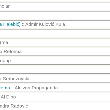
molar
a Halebić)
:: Admir Kulović Kula
orma
na Reforma
ropop
ur Serbezovski
stema
:: Aktivna Propaganda
: Al Dino
andra Radović