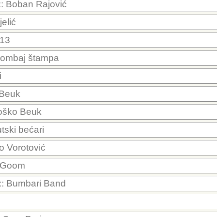
:: Boban Rajović
jelić
 13
Bombaj štampa
i
 Beuk
oško Beuk
tski bećari
o Vorotović
e Goom
:: Bumbari Band