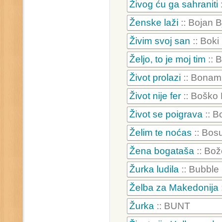
Živog ću ga sahraniti
Ženske laži
:: Bojan B
Živim svoj san
:: Boki
Željo, to je moj tim
:: 
Život prolazi
:: Bonam
Život nije fer
:: Boško
Život se poigrava
:: B
Želim te noćas
:: Bosu
Žena bogataša
:: Bož
Žurka ludila
:: Bubbl
Želba za Makedonija
Žurka
:: BUNT