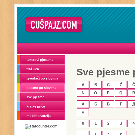
tekstovi pjesama
Sve pjesme 
tražilica
izvođači po slovima
A
B
C
Ć
Č
pjesme po slovima
N
O
P
Q
R
sve pjesme
А
Б
В
Г
Д
kratke priče
Ч
mobilna verzija
0
1
2
3
4
.
(
*
&