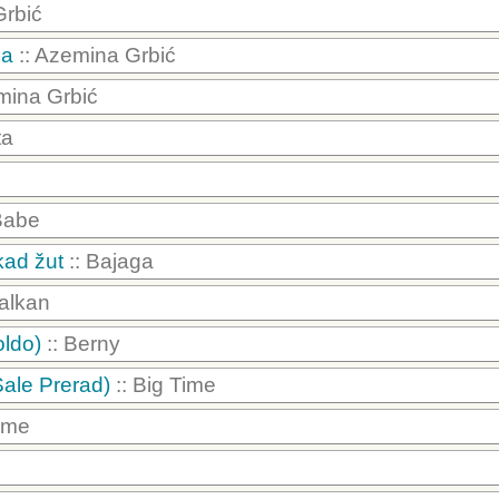
Grbić
na
:: Azemina Grbić
mina Grbić
ta
Babe
kad žut
:: Bajaga
Balkan
oldo)
:: Berny
 Sale Prerad)
:: Big Time
ugme