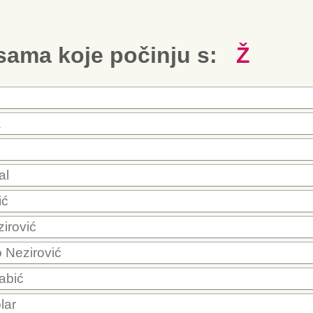
esama koje počinju s:
Ž
a
al
ić
irović
o Nezirović
abić
lar