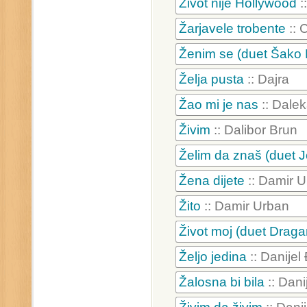
Život nije Hollywood
:
Žarjavele trobente
:: 
Ženim se (duet Šako
Želja pusta
:: Dajra
Žao mi je nas
:: Dale
Živim
:: Dalibor Brun
Želim da znaš (duet Jo
Žena dijete
:: Damir 
Žito
:: Damir Urban
Život moj (duet Draga
Željo jedina
:: Danijel
Žalosna bi bila
:: Dani