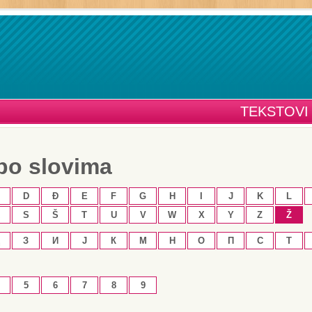
TEKSTOVI
po slovima
D
Đ
E
F
G
H
I
J
K
L
S
Š
T
U
V
W
X
Y
Z
Ž
З
И
Ј
К
М
Н
О
П
С
Т
5
6
7
8
9