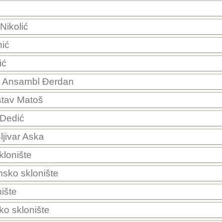
Nikolić
nić
ić
: Ansambl Đerdan
stav Matoš
 Dedić
Šljivar Aska
klonište
msko sklonište
ište
ko sklonište