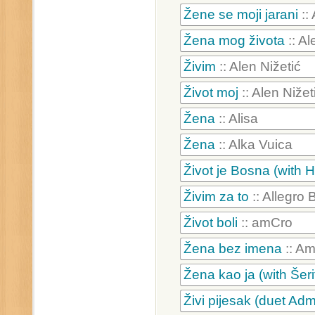
Žene se moji jarani
::
Žena mog života
:: Al
Živim
:: Alen Nižetić
Život moj
:: Alen Nižet
Žena
:: Alisa
Žena
:: Alka Vuica
Život je Bosna (with H
Živim za to
:: Allegro
Život boli
:: amCro
Žena bez imena
:: Am
Žena kao ja (with Šeri
Živi pijesak (duet Adm