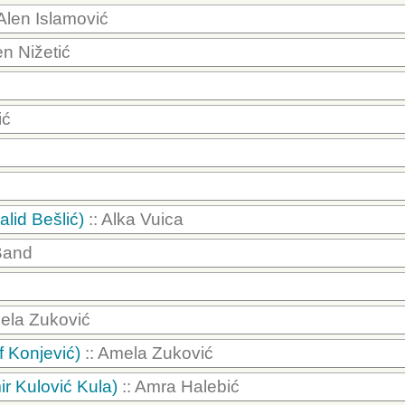
 Alen Islamović
en Nižetić
ić
alid Bešlić)
:: Alka Vuica
 Band
ela Zuković
f Konjević)
:: Amela Zuković
ir Kulović Kula)
:: Amra Halebić