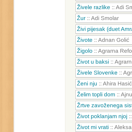
Živele razlike
:: Adi S
Žur
:: Adi Smolar
Živi pijesak (duet Amr
Živote
:: Adnan Golić
Žigolo
:: Agrarna Ref
Život u baksi
:: Agrar
Živele Slovenke
:: Ag
Ženi nju
:: Ahira Hasić
Želim topli dom
:: Ajn
Žrtve zavoženega si
Život poklanjam njoj
:
Život mi vrati
:: Aleks