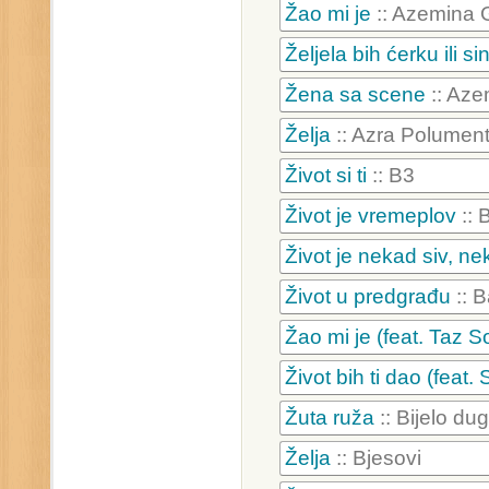
Žao mi je
:: Azemina 
Željela bih ćerku ili si
Žena sa scene
:: Aze
Želja
:: Azra Polumen
Život si ti
:: B3
Život je vremeplov
:: 
Život je nekad siv, ne
Život u predgrađu
:: 
Žao mi je (feat. Taz S
Život bih ti dao (feat.
Žuta ruža
:: Bijelo d
Želja
:: Bjesovi