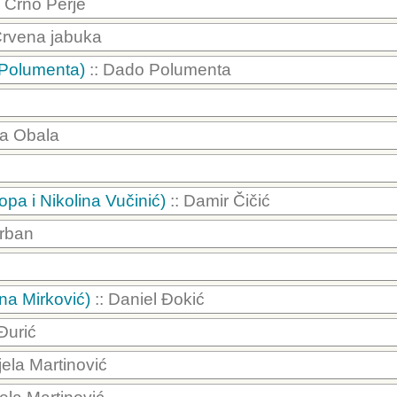
: Crno Perje
Crvena jabuka
 Polumenta)
:: Dado Polumenta
ka Obala
pa i Nikolina Vučinić)
:: Damir Čičić
Urban
na Mirković)
:: Daniel Đokić
 Đurić
jela Martinović