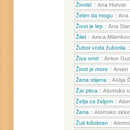
Životić
:: Ana Horvat
Želim da mogu
:: Ana 
Život je lep
:: Ana Sta
Žilet
:: Anica Milenkov
Žubor voda žuborila
:
Živa smrt
:: Antun Gu
Život je more
:: Arsen
Žena stijena
:: Aslija 
Žar ptica
:: Atomsko s
Želja za željom
:: Ato
Žena
:: Atomsko sklon
Žuti kišobran
:: Atoms