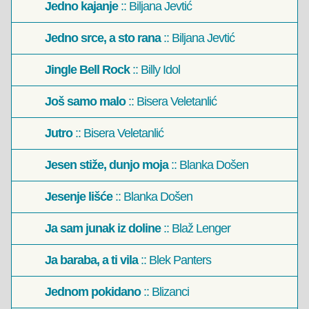
Jedno kajanje
:: Biljana Jevtić
Jedno srce, a sto rana
:: Biljana Jevtić
Jingle Bell Rock
:: Billy Idol
Još samo malo
:: Bisera Veletanlić
Jutro
:: Bisera Veletanlić
Jesen stiže, dunjo moja
:: Blanka Došen
Jesenje lišće
:: Blanka Došen
Ja sam junak iz doline
:: Blaž Lenger
Ja baraba, a ti vila
:: Blek Panters
Jednom pokidano
:: Blizanci