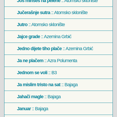
Još mirišeš na pelene
:: Atomsko sklonište
Jučerašnje sutra
:: Atomsko sklonište
Jutro
:: Atomsko sklonište
Jajce grade
:: Azemina Grbić
Jedno dijete tiho plače
:: Azemina Grbić
Ja ne plačem
:: Azra Polumenta
Jednom se voli
:: B3
Ja mislim tristo na sat
:: Bajaga
Jahači magle
:: Bajaga
Januar
:: Bajaga