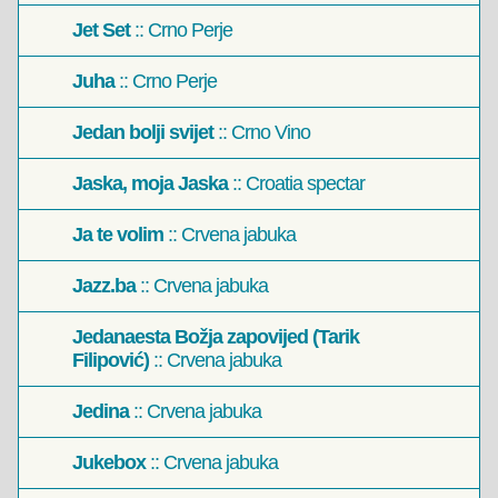
Jet Set
:: Crno Perje
Juha
:: Crno Perje
Jedan bolji svijet
:: Crno Vino
Jaska, moja Jaska
:: Croatia spectar
Ja te volim
:: Crvena jabuka
Jazz.ba
:: Crvena jabuka
Jedanaesta Božja zapovijed (Tarik
Filipović)
:: Crvena jabuka
Jedina
:: Crvena jabuka
Jukebox
:: Crvena jabuka