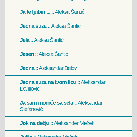
Ja te ljubim...
:: Aleksa Šantić
Jedna suza
:: Aleksa Šantić
Jela
:: Aleksa Šantić
Jesen
:: Aleksa Šantić
Jedna
:: Aleksandar Belov
Jedna suza na tvom licu
:: Aleksandar
Danilović
Ja sam momče sa sela
:: Aleksandar
Stefanović
Jok na dežju
:: Aleksander Mežek