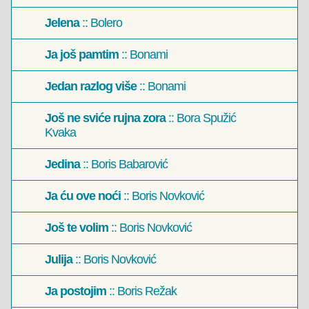
Jelena
:: Bolero
Ja još pamtim
:: Bonami
Jedan razlog više
:: Bonami
Još ne sviće rujna zora
:: Bora Spužić
Kvaka
Jedina
:: Boris Babarović
Ja ću ove noći
:: Boris Novković
Još te volim
:: Boris Novković
Julija
:: Boris Novković
Ja postojim
:: Boris Režak