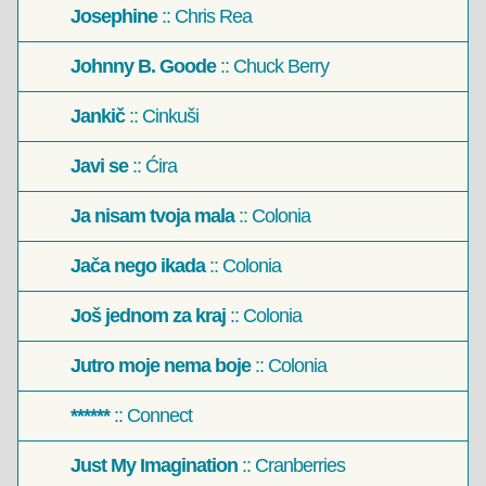
Josephine
:: Chris Rea
Johnny B. Goode
:: Chuck Berry
Jankič
:: Cinkuši
Javi se
:: Ćira
Ja nisam tvoja mala
:: Colonia
Jača nego ikada
:: Colonia
Još jednom za kraj
:: Colonia
Jutro moje nema boje
:: Colonia
******
:: Connect
Just My Imagination
:: Cranberries