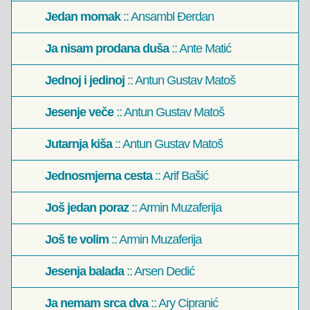
Jedan momak
:: Ansambl Đerdan
Ja nisam prodana duša
:: Ante Matić
Jednoj i jedinoj
:: Antun Gustav Matoš
Jesenje veče
:: Antun Gustav Matoš
Jutarnja kiša
:: Antun Gustav Matoš
Jednosmjerna cesta
:: Arif Bašić
Još jedan poraz
:: Armin Muzaferija
Još te volim
:: Armin Muzaferija
Jesenja balada
:: Arsen Dedić
Ja nemam srca dva
:: Ary Cipranić