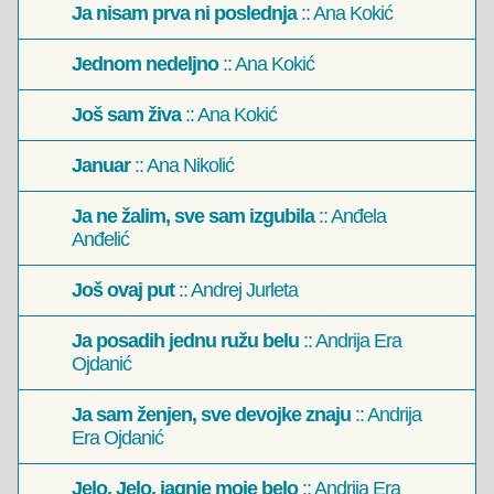
Ja nisam prva ni poslednja
:: Ana Kokić
Jednom nedeljno
:: Ana Kokić
Još sam živa
:: Ana Kokić
Januar
:: Ana Nikolić
Ja ne žalim, sve sam izgubila
:: Anđela
Anđelić
Još ovaj put
:: Andrej Jurleta
Ja posadih jednu ružu belu
:: Andrija Era
Ojdanić
Ja sam ženjen, sve devojke znaju
:: Andrija
Era Ojdanić
Jelo, Jelo, jagnje moje belo
:: Andrija Era