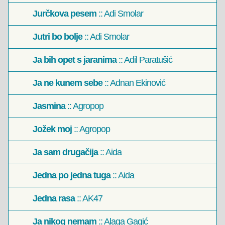
Jurčkova pesem
:: Adi Smolar
Jutri bo bolje
:: Adi Smolar
Ja bih opet s jaranima
:: Adil Paratušić
Ja ne kunem sebe
:: Adnan Ekinović
Jasmina
:: Agropop
Jožek moj
:: Agropop
Ja sam drugačija
:: Aida
Jedna po jedna tuga
:: Aida
Jedna rasa
:: AK47
Ja nikog nemam
:: Alaga Gagić