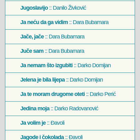
Jugoslavijo
:: Danilo Živković
Ja neću da ga vidim
:: Dara Bubamara
Jače, jače
:: Dara Bubamara
Juče sam
:: Dara Bubamara
Ja nemam što izgubiti
:: Darko Domijan
Jelena je bila lijepa
:: Darko Domijan
Ja te moram drugome oteti
:: Darko Perić
Jedina moja
:: Darko Radovanović
Ja volim je
:: Đavoli
Jagode i čokolada
:: Đavoli