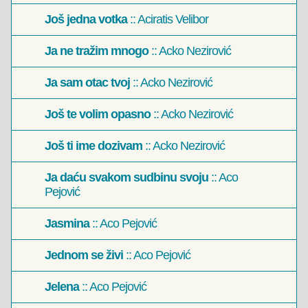
Još jedna votka
:: Aciratis Velibor
Ja ne tražim mnogo
:: Acko Nezirović
Ja sam otac tvoj
:: Acko Nezirović
Još te volim opasno
:: Acko Nezirović
Još ti ime dozivam
:: Acko Nezirović
Ja daću svakom sudbinu svoju
:: Aco
Pejović
Jasmina
:: Aco Pejović
Jednom se živi
:: Aco Pejović
Jelena
:: Aco Pejović