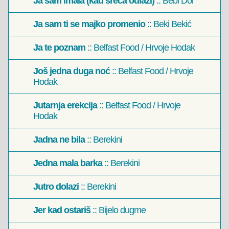
Ja sam imala (kad sreća odlazi)
:: Bebi Dol
Ja sam ti se majko promenio
:: Beki Bekić
Ja te poznam
:: Belfast Food / Hrvoje Hodak
Još jedna duga noć
:: Belfast Food / Hrvoje
Hodak
Jutarnja erekcija
:: Belfast Food / Hrvoje
Hodak
Jadna ne bila
:: Berekini
Jedna mala barka
:: Berekini
Jutro dolazi
:: Berekini
Jer kad ostariš
:: Bijelo dugme