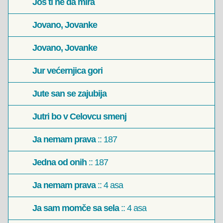
Još ti ne da mira
Jovano, Jovanke
Jovano, Jovanke
Jur većernjica gori
Jute san se zajubija
Jutri bo v Celovcu smenj
Ja nemam prava
:: 187
Jedna od onih
:: 187
Ja nemam prava
:: 4 asa
Ja sam momče sa sela
:: 4 asa