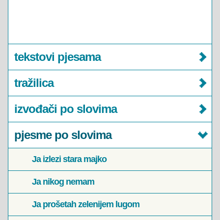
tekstovi pjesama
tražilica
izvođači po slovima
pjesme po slovima
Ja izlezi stara majko
Ja nikog nemam
Ja prošetah zelenijem lugom