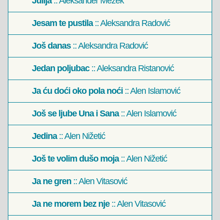
Julija
:: Aleksander Mežek
Jesam te pustila
:: Aleksandra Radović
Još danas
:: Aleksandra Radović
Jedan poljubac
:: Aleksandra Ristanović
Ja ću doći oko pola noći
:: Alen Islamović
Još se ljube Una i Sana
:: Alen Islamović
Jedina
:: Alen Nižetić
Još te volim dušo moja
:: Alen Nižetić
Ja ne gren
:: Alen Vitasović
Ja ne morem bez nje
:: Alen Vitasović