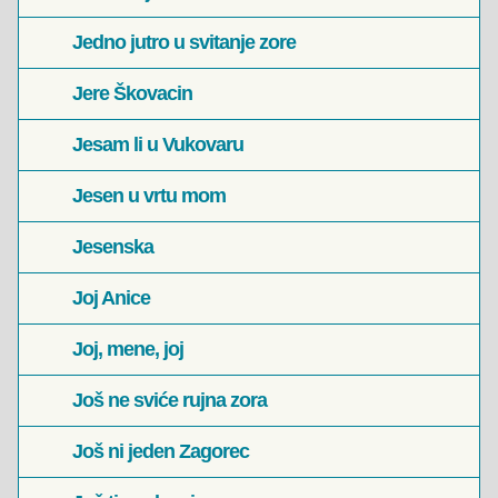
Jedno jutro u svitanje zore
Jere Škovacin
Jesam li u Vukovaru
Jesen u vrtu mom
Jesenska
Joj Anice
Joj, mene, joj
Još ne sviće rujna zora
Još ni jeden Zagorec