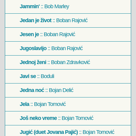
Jammin'
:: Bob Marley
Jedan je život
:: Boban Rajović
Jesen je
:: Boban Rajović
Jugoslavijo
:: Boban Rajović
Jednoj ženi
:: Boban Zdravković
Javi se
:: Boduli
Jedna noć
:: Bojan Delić
Jela
:: Bojan Tomović
Još neko vreme
:: Bojan Tomović
Jugić (duet Jovana Pajić)
:: Bojan Tomović