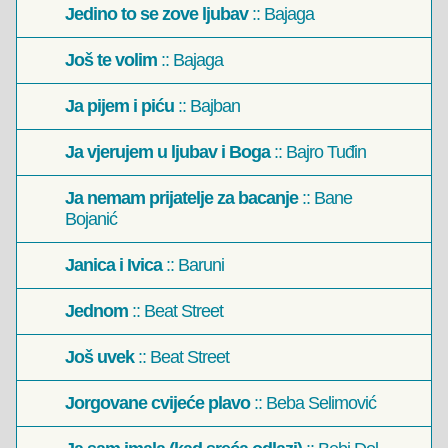
Jedino to se zove ljubav
:: Bajaga
Još te volim
:: Bajaga
Ja pijem i piću
:: Bajban
Ja vjerujem u ljubav i Boga
:: Bajro Tuđin
Ja nemam prijatelje za bacanje
:: Bane
Bojanić
Janica i Ivica
:: Baruni
Jednom
:: Beat Street
Još uvek
:: Beat Street
Jorgovane cvijeće plavo
:: Beba Selimović