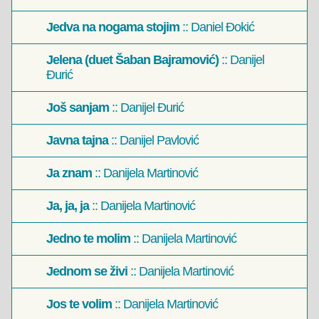
Jedva na nogama stojim
:: Daniel Đokić
Jelena (duet Šaban Bajramović)
:: Danijel
Đurić
Još sanjam
:: Danijel Đurić
Javna tajna
:: Danijel Pavlović
Ja znam
:: Danijela Martinović
Ja, ja, ja
:: Danijela Martinović
Jedno te molim
:: Danijela Martinović
Jednom se živi
:: Danijela Martinović
Jos te volim
:: Danijela Martinović