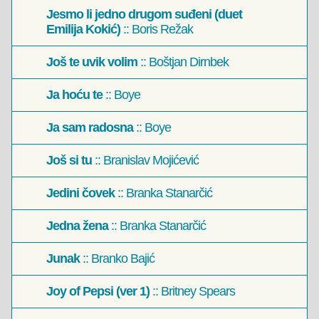
Jesmo li jedno drugom suđeni (duet
Emilija Kokić)
:: Boris Režak
Još te uvik volim
:: Boštjan Dirnbek
Ja hoću te
:: Boye
Ja sam radosna
:: Boye
Još si tu
:: Branislav Mojićević
Jedini čovek
:: Branka Stanarčić
Jedna žena
:: Branka Stanarčić
Junak
:: Branko Bajić
Joy of Pepsi (ver 1)
:: Britney Spears