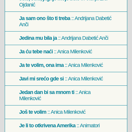
Ojdanić
Ja sam ono što ti treba
:: Andrijana Dabetić
Anči
Jedina mu bila ja
:: Andrijana Dabetić Anči
Ja ću tebe naći
:: Anica Milenković
Ja te volim, ona ima
:: Anica Milenković
Javi mi srećo gde si
:: Anica Milenković
Jedan dan bi sa mnom ti
:: Anica
Milenković
Još te volim
:: Anica Milenković
Je li to otkrivena Amerika
:: Animatori