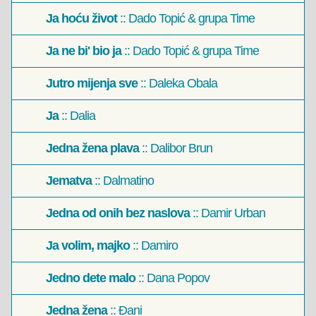
Ja hoću život
:: Dado Topić & grupa Time
Ja ne bi' bio ja
:: Dado Topić & grupa Time
Jutro mijenja sve
:: Daleka Obala
Ja
:: Dalia
Jedna žena plava
:: Dalibor Brun
Jematva
:: Dalmatino
Jedna od onih bez naslova
:: Damir Urban
Ja volim, majko
:: Damiro
Jedno dete malo
:: Dana Popov
Jedna žena
:: Đani