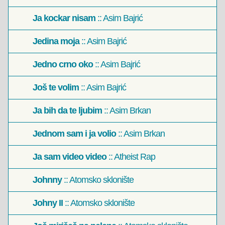
Ja kockar nisam
:: Asim Bajrić
Jedina moja
:: Asim Bajrić
Jedno crno oko
:: Asim Bajrić
Još te volim
:: Asim Bajrić
Ja bih da te ljubim
:: Asim Brkan
Jednom sam i ja volio
:: Asim Brkan
Ja sam video video
:: Atheist Rap
Johnny
:: Atomsko sklonište
Johny II
:: Atomsko sklonište