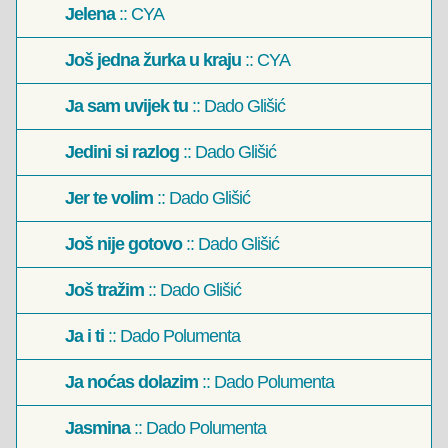
Jelena
:: CYA
Još jedna žurka u kraju
:: CYA
Ja sam uvijek tu
:: Dado Glišić
Jedini si razlog
:: Dado Glišić
Jer te volim
:: Dado Glišić
Još nije gotovo
:: Dado Glišić
Još tražim
:: Dado Glišić
Ja i ti
:: Dado Polumenta
Ja noćas dolazim
:: Dado Polumenta
Jasmina
:: Dado Polumenta