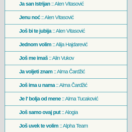
Ja san Istrijan
:: Alen Vitasović
Jenu noć
:: Alen Vitasović
Još bi te jubija
:: Alen Vitasović
Jednom volim
:: Alija Hajdarević
Još me imaš
:: Alin Vukov
Ja voljeti znam
:: Alma Čardžić
Još ima u nama
:: Alma Čardžić
Je l' bolja od mene
:: Alma Tucaković
Još samo ovaj put
:: Alogia
Još uvek te volim
:: Alpha Team