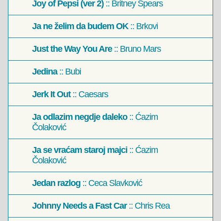
Joy of Pepsi (ver 2)
:: Britney Spears
Ja ne želim da budem OK
:: Brkovi
Just the Way You Are
:: Bruno Mars
Jedina
:: Bubi
Jerk It Out
:: Caesars
Ja odlazim negdje daleko
:: Ćazim
Čolaković
Ja se vraćam staroj majci
:: Ćazim
Čolaković
Jedan razlog
:: Ceca Slavković
Johnny Needs a Fast Car
:: Chris Rea