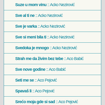
Suze u mom vinu
:: Acko Nezirović
Sve al ti ne
:: Acko Nezirović
Sve je varka
:: Acko Nezirović
Sve si meni bila ti
:: Acko Nezirović
Svedoka je mnogo
:: Acko Nezirović
Strah me da živim bez tebe
:: Aco Babić
Sve nove godine
:: Aco Babić
Seti me se
:: Aco Pejović
Spavaš li
:: Aco Pejović
Srećo moja gde si sad
:: Aco Pejović