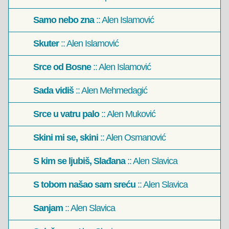
Samo nebo zna
:: Alen Islamović
Skuter
:: Alen Islamović
Srce od Bosne
:: Alen Islamović
Sada vidiš
:: Alen Mehmedagić
Srce u vatru palo
:: Alen Muković
Skini mi se, skini
:: Alen Osmanović
S kim se ljubiš, Slađana
:: Alen Slavica
S tobom našao sam sreću
:: Alen Slavica
Sanjam
:: Alen Slavica