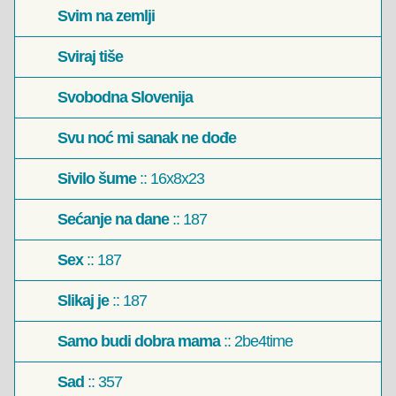
Svim na zemlji
Sviraj tiše
Svobodna Slovenija
Svu noć mi sanak ne dođe
Sivilo šume
:: 16x8x23
Sećanje na dane
:: 187
Sex
:: 187
Slikaj je
:: 187
Samo budi dobra mama
:: 2be4time
Sad
:: 357