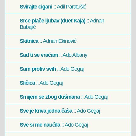
Svirajte cigani
:: Adil Paratušić
Srce plače ljubav (duet Kaja)
:: Adnan
Babajić
Skitnica
:: Adnan Ekinović
Sad ti se vraćam
:: Ado Albany
Sam protiv svih
:: Ado Gegaj
Sličica
:: Ado Gegaj
Smijem se zbog dušmana
:: Ado Gegaj
Sve je kriva jedna čaša
:: Ado Gegaj
Sve si me naučila
:: Ado Gegaj