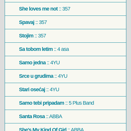
She loves me not
:: 357
Spavaj
:: 357
Stojim
:: 357
Sa tobom letim
:: 4 asa
Samo jedna
:: 4YU
Srce u grudima
:: 4YU
Stari osećaj
:: 4YU
Samo tebi pripadam
:: 5 Plus Band
Santa Rosa
:: ABBA
She's My Kind Of Girl
:: ABBA