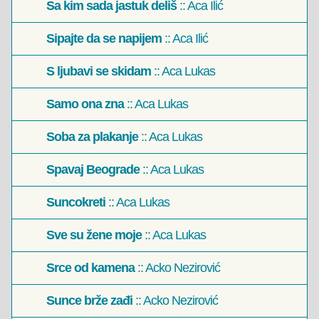
Sa kim sada jastuk deliš
:: Aca Ilić
Sipajte da se napijem
:: Aca Ilić
S ljubavi se skidam
:: Aca Lukas
Samo ona zna
:: Aca Lukas
Soba za plakanje
:: Aca Lukas
Spavaj Beograde
:: Aca Lukas
Suncokreti
:: Aca Lukas
Sve su žene moje
:: Aca Lukas
Srce od kamena
:: Acko Nezirović
Sunce brže zađi
:: Acko Nezirović