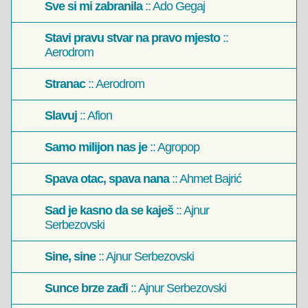
Sve si mi zabranila
:: Ado Gegaj
Stavi pravu stvar na pravo mjesto
::
Aerodrom
Stranac
:: Aerodrom
Slavuj
:: Afion
Samo milijon nas je
:: Agropop
Spava otac, spava nana
:: Ahmet Bajrić
Sad je kasno da se kaješ
:: Ajnur
Serbezovski
Sine, sine
:: Ajnur Serbezovski
Sunce brze zađi
:: Ajnur Serbezovski