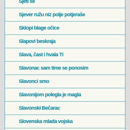
Sjeti se
Sjever ružu niz polje potjeraše
Sklopi blage očice
Slapovi beskraja
Slava, čast i hvala Ti
Slavonac sam time se ponosim
Slavonci smo
Slavonijom polegla je magla
Slavonski Bečarac
Slovenska mlada vojska