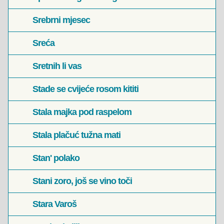
Srebrni mjesec
Sreća
Sretnih li vas
Stade se cvijeće rosom kititi
Stala majka pod raspelom
Stala plačuć tužna mati
Stan' polako
Stani zoro, još se vino toči
Stara Varoš