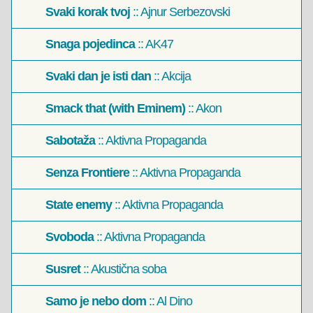
Svaki korak tvoj
:: Ajnur Serbezovski
Snaga pojedinca
:: AK47
Svaki dan je isti dan
:: Akcija
Smack that (with Eminem)
:: Akon
Sabotaža
:: Aktivna Propaganda
Senza Frontiere
:: Aktivna Propaganda
State enemy
:: Aktivna Propaganda
Svoboda
:: Aktivna Propaganda
Susret
:: Akustična soba
Samo je nebo dom
:: Al Dino