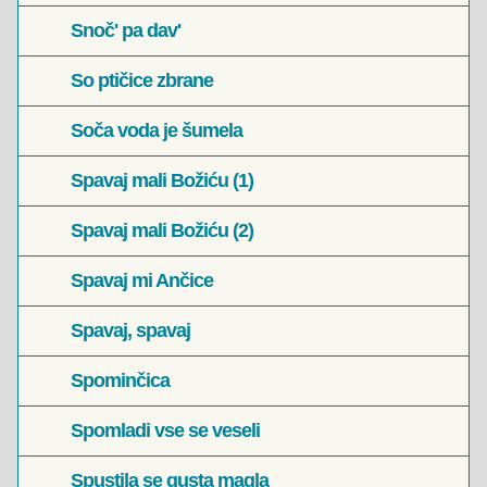
Snoč' pa dav'
So ptičice zbrane
Soča voda je šumela
Spavaj mali Božiću (1)
Spavaj mali Božiću (2)
Spavaj mi Ančice
Spavaj, spavaj
Spominčica
Spomladi vse se veseli
Spustila se gusta magla