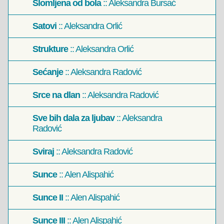
Slomljena od bola
:: Aleksandra Bursać
Satovi
:: Aleksandra Orlić
Strukture
:: Aleksandra Orlić
Sećanje
:: Aleksandra Radović
Srce na dlan
:: Aleksandra Radović
Sve bih dala za ljubav
:: Aleksandra
Radović
Sviraj
:: Aleksandra Radović
Sunce
:: Alen Alispahić
Sunce II
:: Alen Alispahić
Sunce III
:: Alen Alispahić