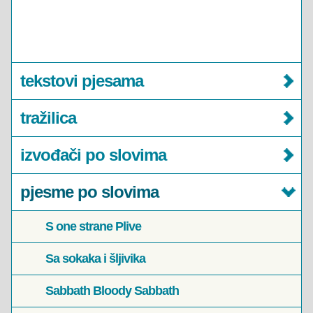
tekstovi pjesama
tražilica
izvođači po slovima
pjesme po slovima
S one strane Plive
Sa sokaka i šljivika
Sabbath Bloody Sabbath