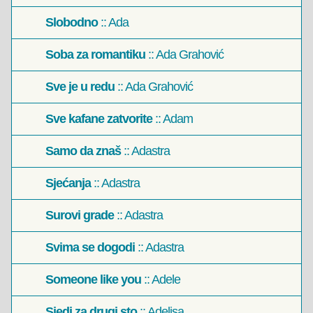
Slobodno
:: Ada
Soba za romantiku
:: Ada Grahović
Sve je u redu
:: Ada Grahović
Sve kafane zatvorite
:: Adam
Samo da znaš
:: Adastra
Sjećanja
:: Adastra
Surovi grade
:: Adastra
Svima se dogodi
:: Adastra
Someone like you
:: Adele
Sjedi za drugi sto
:: Adelisa