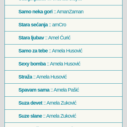
Samo neka gori
:: AmanZaman
Stara sećanja
:: amCro
Stara ljubav
:: Amel Ćurić
Samo za tebe
:: Amela Husović
Sexy bomba
:: Amela Husović
Straža
:: Amela Husović
Spavam sama
:: Amela Pašić
Suza devet
:: Amela Zuković
Suze slane
:: Amela Zuković