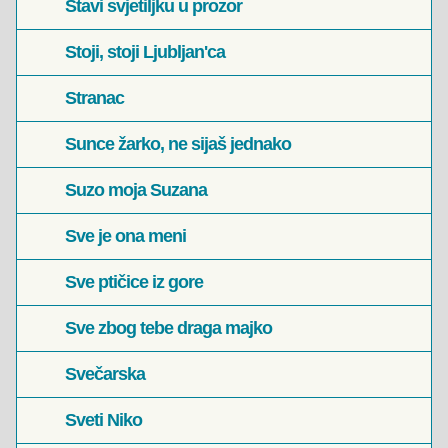
Stavi svjetiljku u prozor
Stoji, stoji Ljubljan'ca
Stranac
Sunce žarko, ne sijaš jednako
Suzo moja Suzana
Sve je ona meni
Sve ptičice iz gore
Sve zbog tebe draga majko
Svečarska
Sveti Niko