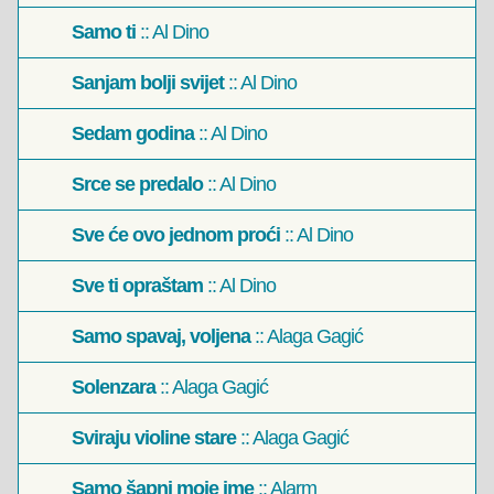
Samo ti
:: Al Dino
Sanjam bolji svijet
:: Al Dino
Sedam godina
:: Al Dino
Srce se predalo
:: Al Dino
Sve će ovo jednom proći
:: Al Dino
Sve ti opraštam
:: Al Dino
Samo spavaj, voljena
:: Alaga Gagić
Solenzara
:: Alaga Gagić
Sviraju violine stare
:: Alaga Gagić
Samo šapni moje ime
:: Alarm