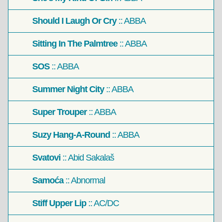
Should I Laugh Or Cry
:: ABBA
Sitting In The Palmtree
:: ABBA
SOS
:: ABBA
Summer Night City
:: ABBA
Super Trouper
:: ABBA
Suzy Hang-A-Round
:: ABBA
Svatovi
:: Abid Sakalaš
Samoća
:: Abnormal
Stiff Upper Lip
:: AC/DC