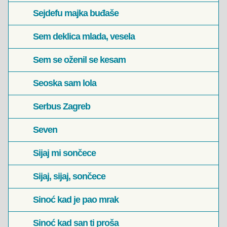
Sejdefu majka buđaše
Sem deklica mlada, vesela
Sem se oženil se kesam
Seoska sam lola
Serbus Zagreb
Seven
Sijaj mi sončece
Sijaj, sijaj, sončece
Sinoć kad je pao mrak
Sinoć kad san ti proša