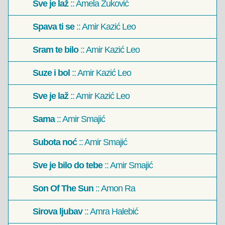
Sve je laž
:: Amela Zuković
Spava ti se
:: Amir Kazić Leo
Sram te bilo
:: Amir Kazić Leo
Suze i bol
:: Amir Kazić Leo
Sve je laž
:: Amir Kazić Leo
Sama
:: Amir Smajić
Subota noć
:: Amir Smajić
Sve je bilo do tebe
:: Amir Smajić
Son Of The Sun
:: Amon Ra
Sirova ljubav
:: Amra Halebić