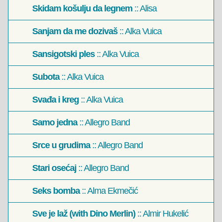
Skidam košulju da legnem
:: Alisa
Sanjam da me dozivaš
:: Alka Vuica
Sansigotski ples
:: Alka Vuica
Subota
:: Alka Vuica
Svađa i kreg
:: Alka Vuica
Samo jedna
:: Allegro Band
Srce u grudima
:: Allegro Band
Stari osećaj
:: Allegro Band
Seks bomba
:: Alma Ekmečić
Sve je laž (with Dino Merlin)
:: Almir Hukelić