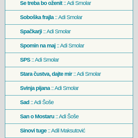
Se treba bo oženit
:: Adi Smolar
Soboška frajla
:: Adi Smolar
Spačkarji
:: Adi Smolar
Spomin na maj
:: Adi Smolar
SPS
:: Adi Smolar
Stara čustva, dajte mir
:: Adi Smolar
Svinja pijana
:: Adi Smolar
Sad
:: Adi Šoše
San o Mostaru
:: Adi Šoše
Sinovi tuge
:: Adil Maksutović