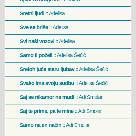
Sretni ljudi
:: Adelisa
Sve se briše
:: Adelisa
Svi naši vozovi
:: Adelisa
Samo ti poželi
:: Adelisa Šečić
Sretoh juče staru ljubav
:: Adelisa Šečić
Svako ima svoju sudbu
:: Adelisa Šečić
Saj se nikamor ne mudi
:: Adi Smolar
Saj te prime, pa te mine
:: Adi Smolar
Samo na en način
:: Adi Smolar